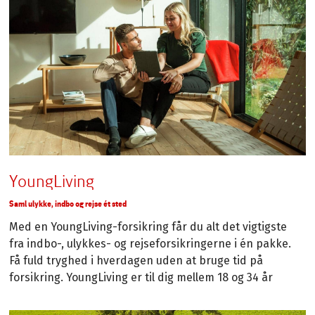
YoungLiving
Saml ulykke, indbo og rejse ét sted
Med en YoungLiving-forsikring får du alt det vigtigste
fra indbo-, ulykkes- og rejseforsikringerne i én pakke.
Få fuld tryghed i hverdagen uden at bruge tid på
forsikring. YoungLiving er til dig mellem 18 og 34 år