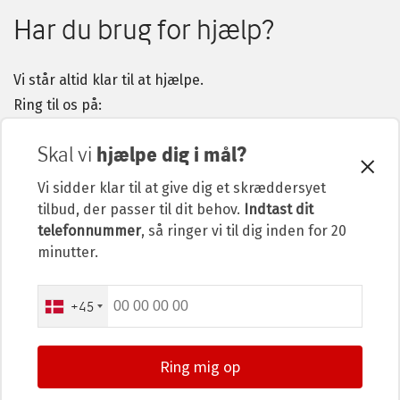
Har du brug for hjælp?
Vi står altid klar til at hjælpe.
Ring til os på:
70 11 20 20
Skal vi
hjælpe dig i mål?
Du kan også skrive til os eller vælge at blive ringet op af
en rådgiver. Brug knappen nedenfor for at gå til vores
Vi sidder klar til at give dig et skræddersyet
kontakt-side.
tilbud, der passer til dit behov.
Indtast dit
telefonnummer
, så ringer vi til dig inden for 20
minutter.
phone_number
Tryg Forsikring A/S · Klausdalsbrovej 601, 2750 Ballerup ·
+45
Cvr 24260666
Tryg er tilsluttet
Ring mig op
Footer