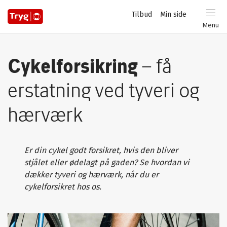
Privat
Tilbud
Min side
Login
Menu
Cykelforsikring
– få
erstatning ved tyveri og
hærværk
Er din cykel godt forsikret, hvis den bliver
stjålet eller ødelagt på gaden? Se hvordan vi
dækker tyveri og hærværk, når du er
cykelforsikret hos os.