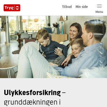
Privat
Tilbud
Min side
Login
Menu
Ulykkesforsikring
–
grunddækningen i