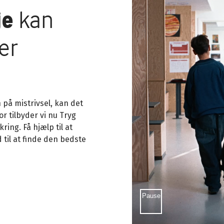
je
kan
ær
n på mistrivsel, kan det
or tilbyder vi nu Tryg
ring. Få hjælp til at
 til at finde den bedste
Sæt video på pause
Pause