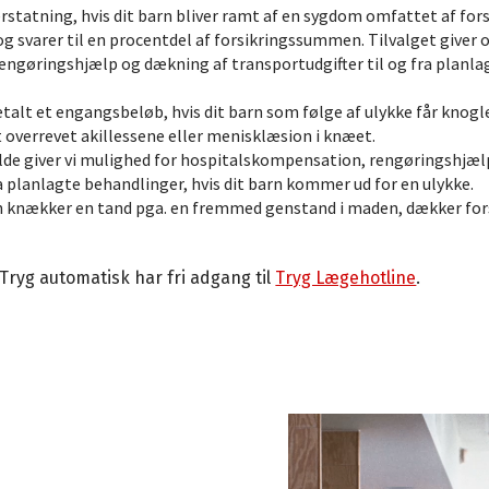
erstatning, hvis dit barn bliver ramt af en sygdom omfattet af for
svarer til en procentdel af forsikringssummen. Tilvalget giver 
ngøringshjælp og dækning af transportudgifter til og fra planlag
talt et engangsbeløb, hvis dit barn som følge af ulykke får knogle
 overrevet akillessene eller menisklæsion i knæet.
lde giver vi mulighed for hospitalskompensation, rengøringshjæl
ra planlagte behandlinger, hvis dit barn kommer ud for en ulykke.
n knækker en tand pga. en fremmed genstand i maden, dækker fors
Tryg automatisk har fri adgang til
Tryg Lægehotline
.