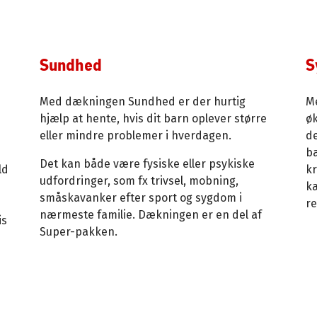
Sundhed
S
Med dækningen Sundhed er der hurtig
M
hjælp at hente, hvis dit barn oplever større
øk
eller mindre problemer i hverdagen.
de
ba
Det kan både være fysiske eller psykiske
ld
k
udfordringer, som fx trivsel, mobning,
ka
småskavanker efter sport og sygdom i
re
nærmeste familie. Dækningen er en del af
is
Super-pakken.