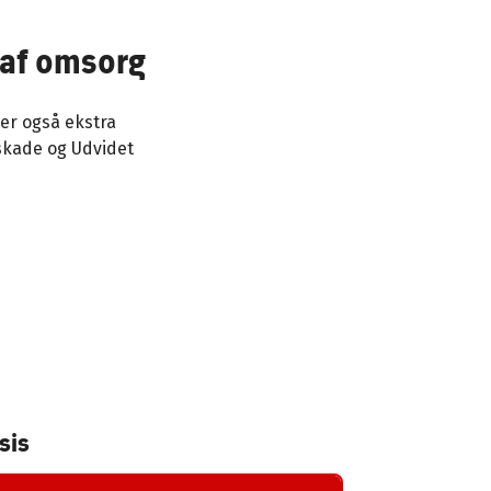
 af omsorg
der også ekstra
eskade og Udvidet
sis