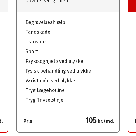
Udvidet varigt mén
Begravelseshjælp
Tandskade
Transport
Sport
Psykologhjælp ved ulykke
Fysisk behandling ved ulykke
Varigt mén ved ulykke
Tryg Lægehotline
Tryg Trivselslinje
105
d.
Pris
kr./md.