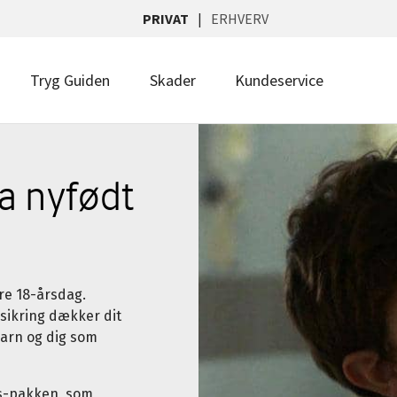
PRIVAT
ERHVERV
Tryg Guiden
Skader
Kundeservice
ra nyfødt
ore 18-årsdag.
rsikring dækker dit
barn og dig som
sis-pakken, som