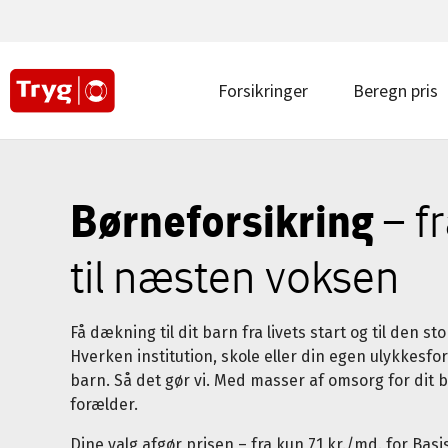
Main
navigation
top
|
Main
Forsikringer
Beregn pris
Privat
navigation
|
Privat
Børneforsikring
– f
til næsten voksen
Få dækning til dit barn fra livets start og til den st
Hverken institution, skole eller din egen ulykkesfo
barn. Så det gør vi. Med masser af omsorg for dit 
forælder.
Dine valg afgør prisen – fra kun 71 kr./md. for Ba