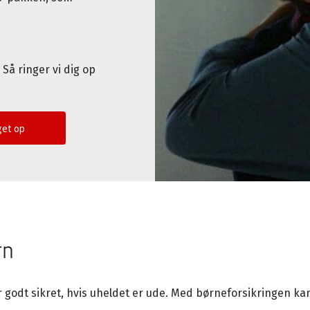
Så ringer vi dig op
nget op
rn
er godt sikret, hvis uheldet er ude. Med børneforsikringen ka