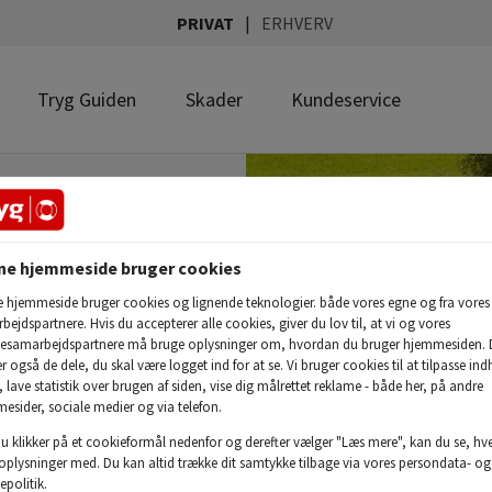
PRIVAT
ERHVERV
Tryg Guiden
Skader
Kundeservice
ne hjemmeside bruger cookies
ring
 hjemmeside bruger cookies og lignende teknologier. både vores egne og fra vores
ejdspartnere. Hvis du accepterer alle cookies, giver du lov til, at vi og vores
esamarbejdspartnere må bruge oplysninger om, hvordan du bruger hjemmesiden. 
ed den
 også de dele, du skal være logget ind for at se. Vi bruger cookies til at tilpasse ind
il at skade
g, lave statistik over brugen af siden, vise dig målrettet reklame - både her, på andre
esider, sociale medier og via telefon.
tjålet eller får
du klikker på et cookieformål nedenfor og derefter vælger "Læs mere", kan du se, hv
 oplysninger med. Du kan altid trække dit samtykke tilbage via vores persondata- og
epolitik.