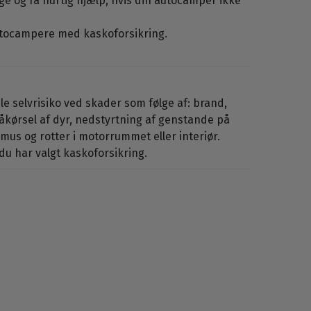
nge og få hurtig hjælp, hvis din autocamper ikke
tocampere med kaskoforsikring.
e selvrisiko ved skader som følge af: brand,
påkørsel af dyr, nedstyrtning af genstande på
mus og rotter i motorrummet eller interiør.
u har valgt kaskoforsikring.