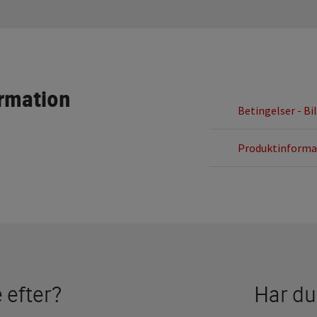
ormation
Betingelser - Bi
Produktinformat
 efter?
Har du