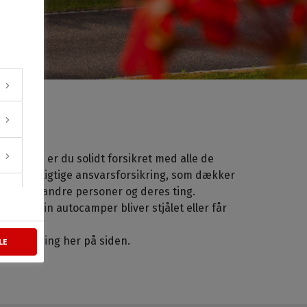
 hos os er du solidt forsikret med alle de
 den lovpligtige ansvarsforsikring, som dækker
skade på andre personer og deres ting.
 hvis din autocamper bliver stjålet eller får
erforsikring her på siden.
LE