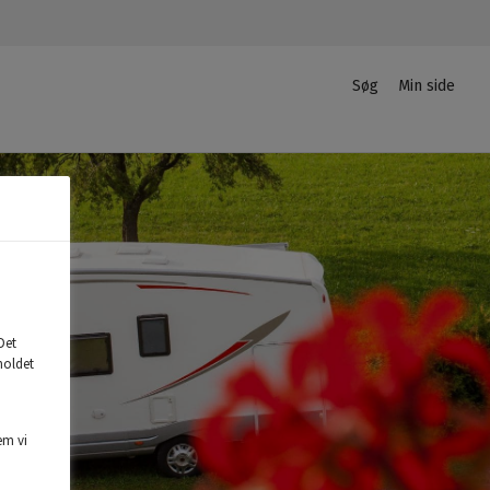
Søg
Min side
Privat
Login
Det
holdet
em vi