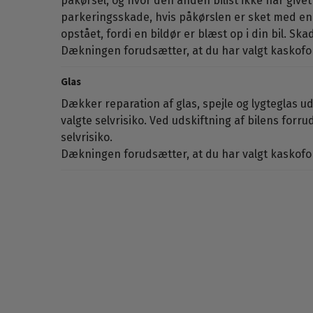
påkørsel, og hvor den anden bilist ikke har givet 
parkeringsskade, hvis påkørslen er sket med en 
opstået, fordi en bildør er blæst op i din bil. S
Dækningen forudsætter, at du har valgt kaskofor
Glas
Dækker reparation af glas, spejle og lygteglas 
valgte selvrisiko. Ved udskiftning af bilens forr
selvrisiko.
Dækningen forudsætter, at du har valgt kaskofor