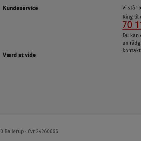
Kundeservice
Vi står a
Ring til
70 1
Du kan o
en rådg
kontakt
Værd at vide
Footer
50 Ballerup · Cvr 24260666
bottom