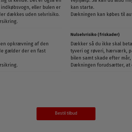
sig til kende. Det er også en
Vejhjælp. Så kan du altid ri
indkøbsvogn, eller bulen er
kan starte.
kader dækkes uden selvrisiko.
Dækningen kan købes til au
sikring.
Nulselvrisiko (friskader)
uden opkrævning af den
Dækker så du ikke skal betal
ude gælder der en fast
tyveri og røveri, hærværk, 
bilen samt skade efter mår, 
sikring.
Dækningen forudsætter, at d
Bestil tilbud