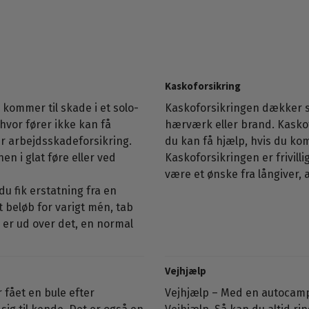
Kaskoforsikring
l - kommer til skade i et solo-
Kaskoforsikringen dækker s
 hvor fører ikke kan få
hærværk eller brand. Kasko
er arbejdsskadeforsikring.
du kan få hjælp, hvis du kom
en i glat føre eller ved
Kaskoforsikringen er frivill
være et ønske fra långiver, 
 fik erstatning fra en
t beløb for varigt mén, tab
 er ud over det, en normal
Vejhjælp
 fået en bule efter
Vejhjælp – Med en autocampe