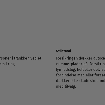
Stilstand
oner i trafikken ved et
Forsikringen dækker autoca
orsikring.
nummerplader på. Forsikrin
lynnedslag, helt eller delvi
forbindelse med eller forsø
dækker ikke skade sket unde
med tilvalg.