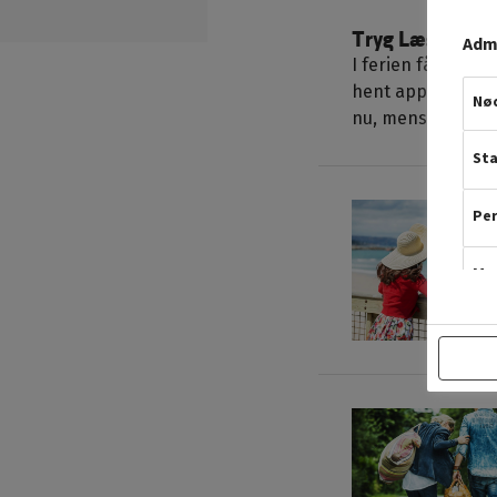
Tryg Lægehotlin
Admi
I ferien får mange
hent appen Tryg L
Nød
nu, mens du er h
Sta
Per
Mar