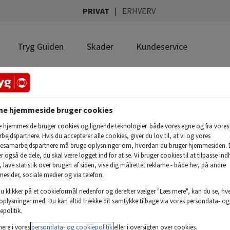
PRIVAT
ERHVERV
Tryg Guiden
Skader
Kundeservice
ne hjemmeside bruger cookies
rie
Her finder du rejsetips
 hjemmeside bruger cookies og lignende teknologier. både vores egne og fra vores
afsted på ferie i både s
ejdspartnere. Hvis du accepterer alle cookies, giver du lov til, at vi og vores
forhåndsvurdering eller
esamarbejdspartnere må bruge oplysninger om, hvordan du bruger hjemmesiden. 
 også de dele, du skal være logget ind for at se. Vi bruger cookies til at tilpasse ind
husket det hele?
g, lave statistik over brugen af siden, vise dig målrettet reklame - både her, på andre
esider, sociale medier og via telefon.
du klikker på et cookieformål nedenfor og derefter vælger "Læs mere", kan du se, hv
 oplysninger med. Du kan altid trække dit samtykke tilbage via vores persondata- og
epolitik.
ere i vores
persondata- og cookiepolitik
eller i oversigten over cookies.