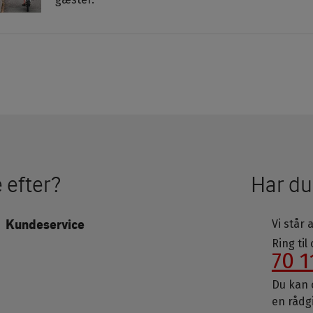
 efter?
Har du
Kundeservice
Vi står a
Ring til
70 1
Du kan o
en rådg