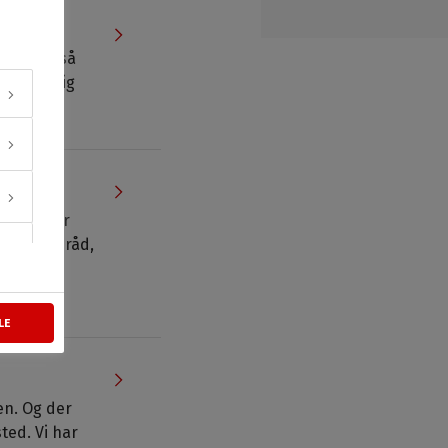
 i Tryg, så
 Opret dig
der rammer
med gode råd,
LE
en. Og der
ted. Vi har