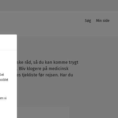
Søg
Min side
Privat
Login
 og praktiske råd, så du kan komme trygt
ol og sne. Bliv klogere på medicinsk
 læs vores tjekliste før rejsen. Har du
Det
holdet
em vi