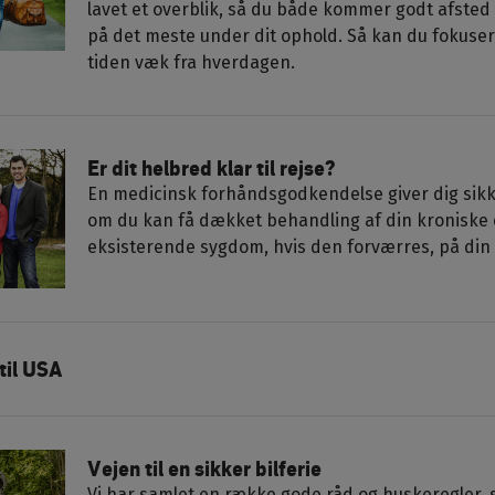
lavet et overblik, så du både kommer godt afsted 
på det meste under dit ophold. Så kan du fokuser
tiden væk fra hverdagen.
Er dit helbred klar til rejse?
En medicinsk forhåndsgodkendelse giver dig sikk
om du kan få dækket behandling af din kroniske 
eksisterende sygdom, hvis den forværres, på din 
til USA
Vejen til en sikker bilferie
Vi har samlet en række gode råd og huskeregler,