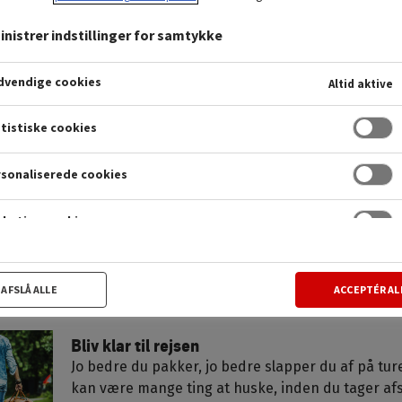
e: lægen lige ved hånden
nistrer indstillinger for samtykke
 brug for et godt råd eller en recept fra en læge. Er du kunde
ægehotline og få adgang til en dansktalende læge på video.
vendige cookies
Altid aktive
jemme.
tistiske cookies
sonaliserede cookies
Sikker på solferien
Tyveri og sygdom er to af de hyppigste skader, 
danske feriegæster hvert år. Her får du en liste 
keting cookies
så du kan nyde solen uden bekymringer.
AFSLÅ ALLE
ACCEPTÉR AL
Bliv klar til rejsen
Jo bedre du pakker, jo bedre slapper du af på tur
kan være mange ting at huske, inden du tager afs