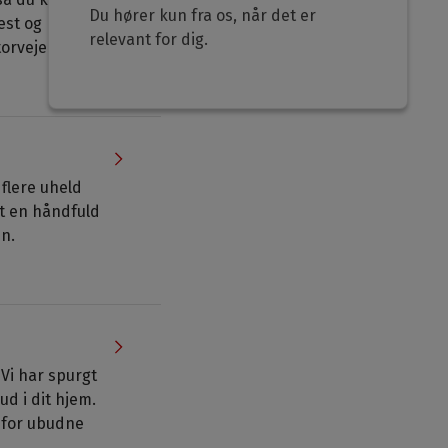
Du hører kun fra os, når det er
rest og hvad
relevant for dig.
orvejen.
 flere uheld
t en håndfuld
en.
Vi har spurgt
ud i dit hjem.
 for ubudne