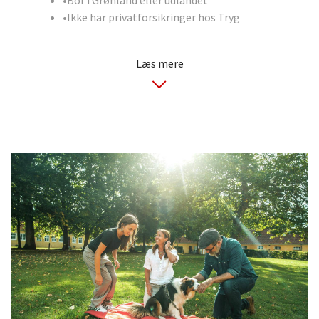
Ikke har privatforsikringer hos Tryg
Hvis en af dine forsikringer allerede inkluderer
Læs mere
fri adgang til Tryg Lægehotline, er det
naturligvis det, der gælder, uanset hvordan du
er blevet kunde i Tryg.
Er du i tvivl om, om du har fri adgang eller ej, er
du velkommen til at ringe til os på 70 11 20 20.