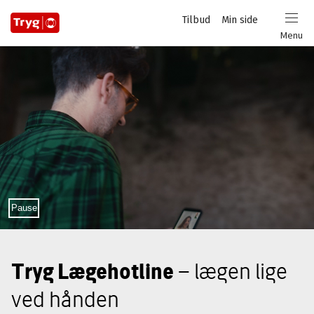
Privat
Tilbud
Min side
Login
Menu
Sæt video på pause
Pause
Tryg Lægehotline
– lægen lige
ved hånden