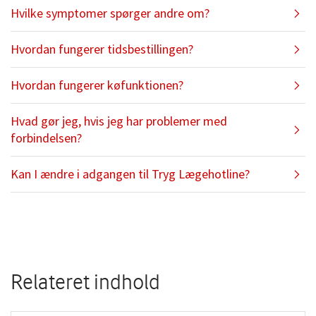
Hvilke symptomer spørger andre om?​
Hvordan fungerer tidsbestillingen?​
Lægehotline på din
computer
Hvordan fungerer køfunktionen?​
Hvad gør jeg, hvis jeg har problemer med
forbindelsen?​
Kan I ændre i adgangen til Tryg Lægehotline?
Ja, vi forbeholder os retten til at ændre i reglerne
for adgang til Tryg Lægehotline med én måneds
varsel på tryg.dk til henholdsvis 1. januar og 1. juli
hvert kalenderår.
Relateret indhold