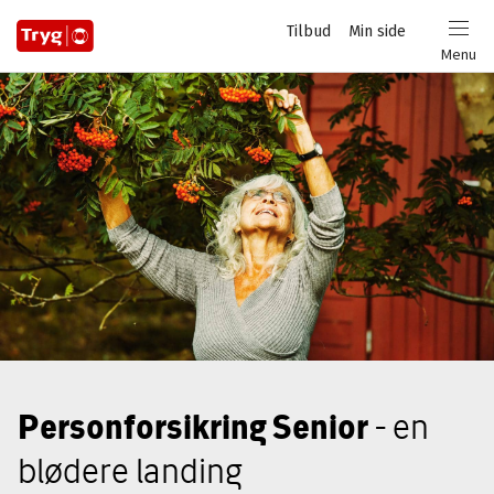
Privat
Tilbud
Min side
Login
Menu
Personforsikring Senior
- en
blødere landing