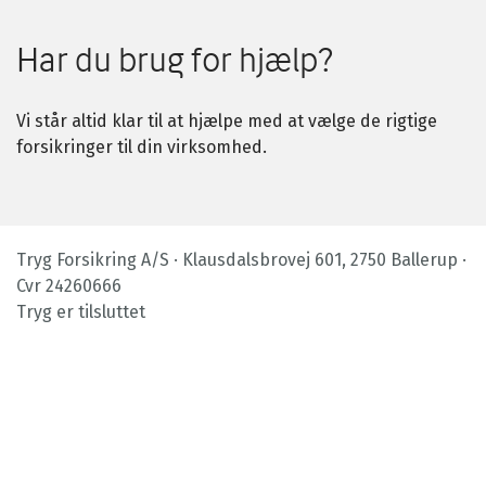
Har du brug for hjælp?
Vi står altid klar til at hjælpe med at vælge de rigtige
forsikringer til din virksomhed.
Tryg Forsikring A/S · Klausdalsbrovej 601, 2750 Ballerup ·
Cvr 24260666
Tryg er tilsluttet
Footer
bottom
menu
|
Privat