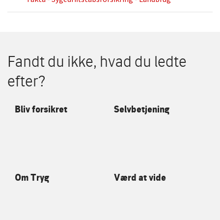
hotline
, kan du tale med en socialrådgiver, der
hjælper dig med at få overblik over reglerne ved
længerevarende sygemeldinger.
Fandt du ikke, hvad du ledte
efter?
Bliv forsikret
Selvbetjening
Om Tryg
Værd at vide