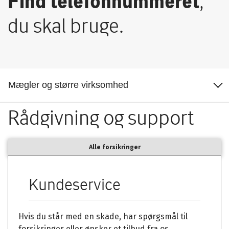
Find telefonnummeret
,
du skal bruge.
Rådgivning og
Rådgivning og support
support
Skader og ulykke
Alle forsikringer
Sygdom og krise
Kundeservice
På vejen og i udlandet
Hvis du står med en skade, har spørgsmål til
forsikringer eller ønsker et tilbud fra os.