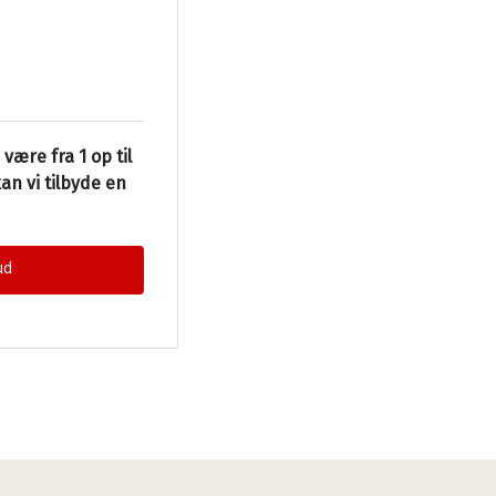
ære fra 1 op til
kan vi tilbyde en
ud