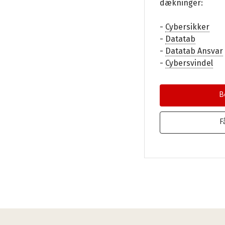
dækninger:
-
Cybersikker
-
Datatab
-
Datatab Ansvar
-
Cybersvindel
B
F