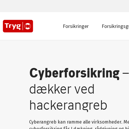
Main
navigation
top
|
Main
Forsikringer
Forsikringsg
Erhverv
navigation
|
Erhverv
Cyberforsikring
dækker ved
hackerangreb
Cyberangreb kan ramme alle virksomheder. M
cyberforsikring får I dækning, rådgivning og h