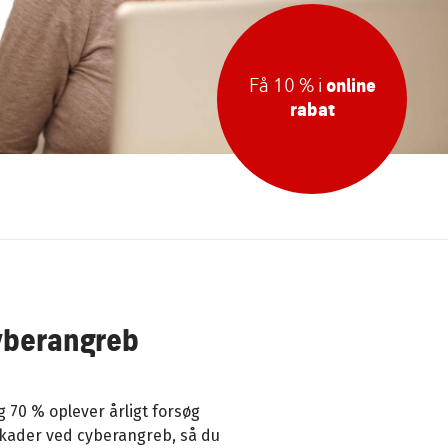
Få 10 % i
online
rabat
yberangreb
70 % oplever årligt forsøg
skader ved cyberangreb, så du