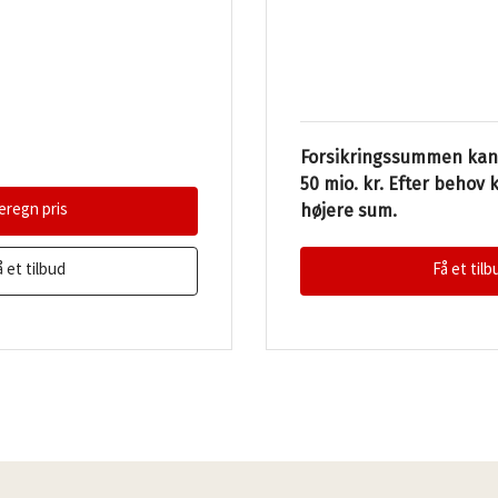
Forsikringssummen kan v
50 mio. kr. Efter behov 
eregn pris
højere sum.
å et tilbud
Få et tilb