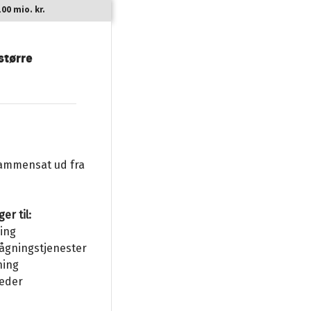
0 mio. kr.
større
 sammensat ud fra
er til:
ning
vågningstjenester
vning
åneder