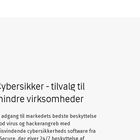
ybersikker - tilvalg til
indre virksomheder
 adgang til markedets bedste beskyttelse
od virus og hackerangreb med
risvindende cybersikkerheds software fra
Secure, der giver 24/7 beskyttelse af