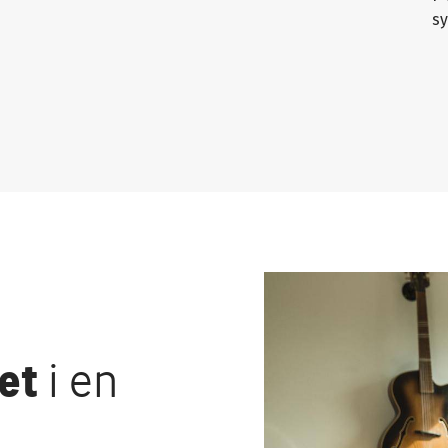
sy
et
i en