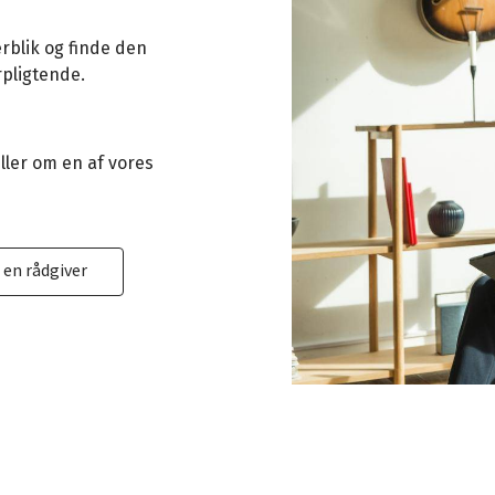
verblik og finde den
rpligtende.
eller om en af vores
 en rådgiver