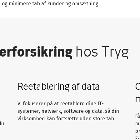
n og minimere tab af kunder og omsætning.
erforsikring
hos Tryg
Reetablering af data
C
m
Vi fokuserer på at reetablere dine IT-
systemer, netværk, software og data, så din
Få
virksomhed kan fortsætte uden store tab.
du
m
p
F-