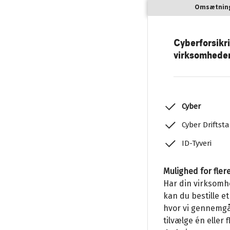
Omsætning 
Cyberforsikri
virksomhede
Cyber
Cyber Driftst
ID-Tyveri
Mulighed for fle
Har din virksomh
kan du bestille et
hvor vi gennemgå
tilvælge én eller f