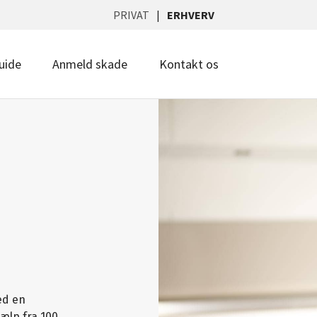
PRIVAT
ERHVERV
uide
Anmeld skade
Kontakt os
–
ed en
jælp fra 100